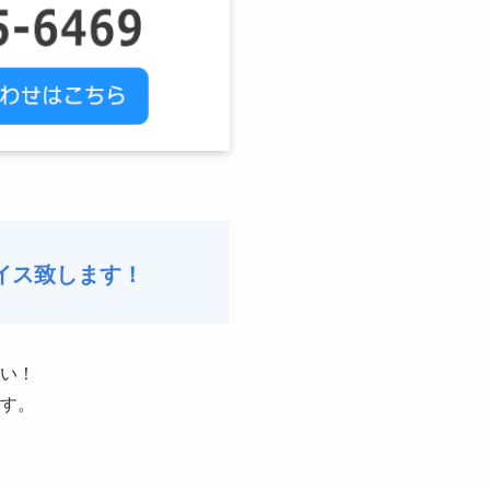
イス致します！
い！
す。