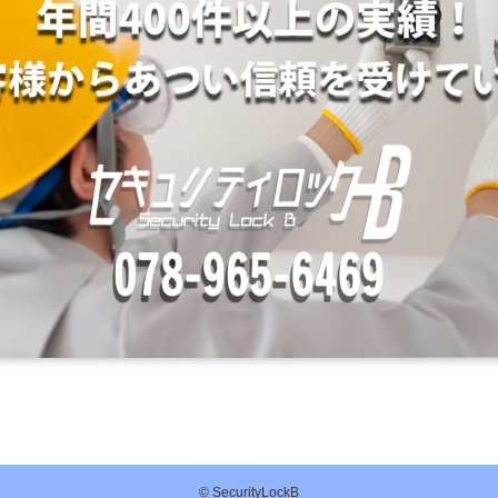
©
SecurityLockB